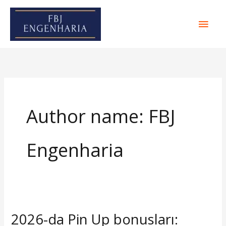
Ir
Men
para
o
Princ
conteúdo
Author name: FBJ
Engenharia
2026-da Pin Up bonusları:
2026-