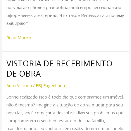
предлагают более разнообразный и профессионально
оформленный материал. Что такое Интимсити и почему
выбирают
Read More »
VISTORIA DE RECEBIMENTO
VISTORIA
DE
DE OBRA
RECEBIMENTO
DE
Auto Vistoria
/
FBJ Engenharia
OBRA
Sonho realizado Não é todo dia que compramos um imóvel,
não é mesmo? Imagine a situação de ao se mudar para seu
novo lar, você começar a descobrir diversos problemas que
comprometem o seu bem estar e o de sua família,
transformando seu sonho recém realizado em um pesadelo.