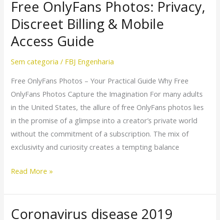
Free OnlyFans Photos: Privacy,
Free
OnlyFans
Discreet Billing & Mobile
Photos:
Access Guide
Privacy,
Discreet
Sem categoria
/
FBJ Engenharia
Billing
Free OnlyFans Photos – Your Practical Guide Why Free
&
OnlyFans Photos Capture the Imagination For many adults
Mobile
in the United States, the allure of free OnlyFans photos lies
Access
in the promise of a glimpse into a creator’s private world
Guide
without the commitment of a subscription. The mix of
exclusivity and curiosity creates a tempting balance
Read More »
Coronavirus disease 2019
Coronavirus