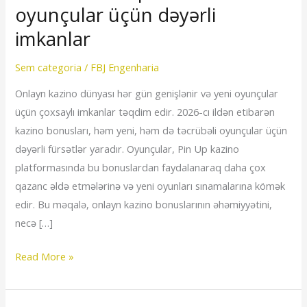
da
oyunçular üçün dəyərli
Pin
imkanlar
Up
bonusları:
Sem categoria
/
FBJ Engenharia
oyunçular
Onlayn kazino dünyası hər gün genişlənir və yeni oyunçular
üçün
üçün çoxsaylı imkanlar təqdim edir. 2026-cı ildən etibarən
dəyərli
kazino bonusları, həm yeni, həm də təcrübəli oyunçular üçün
imkanlar
dəyərli fürsətlər yaradır. Oyunçular, Pin Up kazino
platformasında bu bonuslardan faydalanaraq daha çox
qazanc əldə etmələrinə və yeni oyunları sınamalarına kömək
edir. Bu məqalə, onlayn kazino bonuslarının əhəmiyyətini,
necə […]
Read More »