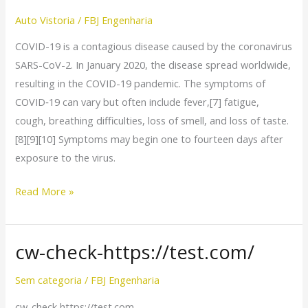
disease
Auto Vistoria
/
FBJ Engenharia
2019
COVID-19 is a contagious disease caused by the coronavirus
SARS-CoV-2. In January 2020, the disease spread worldwide,
resulting in the COVID-19 pandemic. The symptoms of
COVID‑19 can vary but often include fever,[7] fatigue,
cough, breathing difficulties, loss of smell, and loss of taste.
[8][9][10] Symptoms may begin one to fourteen days after
exposure to the virus.
Read More »
cw-check-https://test.com/
cw-
check-
Sem categoria
/
FBJ Engenharia
https://test.com/
cw-check https://test.com