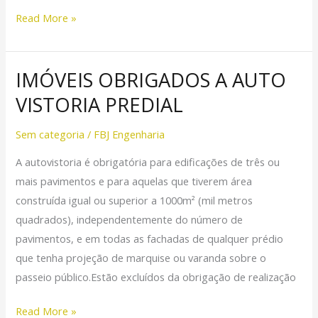
Read More »
IMÓVEIS OBRIGADOS A AUTO
IMÓVEIS
OBRIGADOS
VISTORIA PREDIAL
A
AUTO
Sem categoria
/
FBJ Engenharia
VISTORIA
A autovistoria é obrigatória para edificações de três ou
PREDIAL
mais pavimentos e para aquelas que tiverem área
construída igual ou superior a 1000m² (mil metros
quadrados), independentemente do número de
pavimentos, e em todas as fachadas de qualquer prédio
que tenha projeção de marquise ou varanda sobre o
passeio público.Estão excluídos da obrigação de realização
Read More »