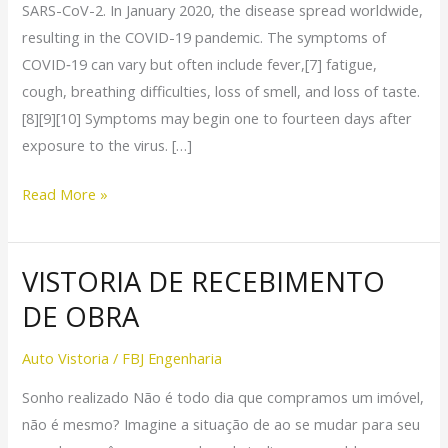
SARS-CoV-2. In January 2020, the disease spread worldwide,
resulting in the COVID-19 pandemic. The symptoms of
COVID‑19 can vary but often include fever,[7] fatigue,
cough, breathing difficulties, loss of smell, and loss of taste.
[8][9][10] Symptoms may begin one to fourteen days after
exposure to the virus. […]
Read More »
VISTORIA DE RECEBIMENTO
VISTORIA
DE
DE OBRA
RECEBIMENTO
DE
Auto Vistoria
/
FBJ Engenharia
OBRA
Sonho realizado Não é todo dia que compramos um imóvel,
não é mesmo? Imagine a situação de ao se mudar para seu