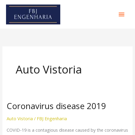
Ir
Men
para
o
Princ
conteúdo
Auto Vistoria
Coronavirus disease 2019
Coronavirus
disease
Auto Vistoria
/
FBJ Engenharia
2019
COVID-19 is a contagious disease caused by the coronavirus